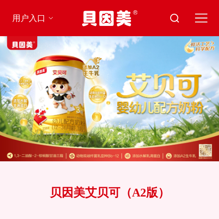
用户入口
贝因美艾贝可（A2版）